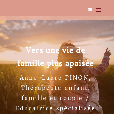
Vers une vie de
famille plus apaisée
Anne-Laure PINON,
Thérapeute enfant,
famille et couple /
Educatrice spécialisée