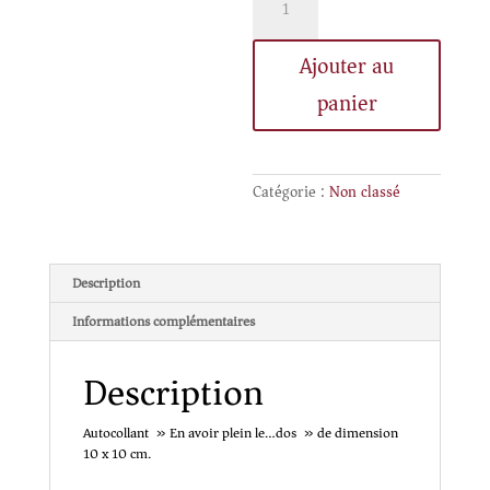
de
Autocollant
"En
Ajouter au
avoir
plein
panier
le...dos"
Catégorie :
Non classé
Description
Informations complémentaires
Description
Autocollant » En avoir plein le…dos » de dimension
10 x 10 cm.